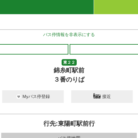
バス停情報を非表示にする
東２２
錦糸町駅前
３番のりば
Myバス停登録
接近
行先:東陽町駅前行