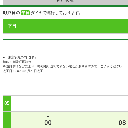
運行状況
8月7日
の
平日
ダイヤで運行しております。
●：東京駅丸の内北口行
無印：東陽町駅前行
※道路事情などにより、時刻通り運転できない場合がありますので、ご了承ください。
改正日：2026年6月27日改正
05
ジ
●
00
08