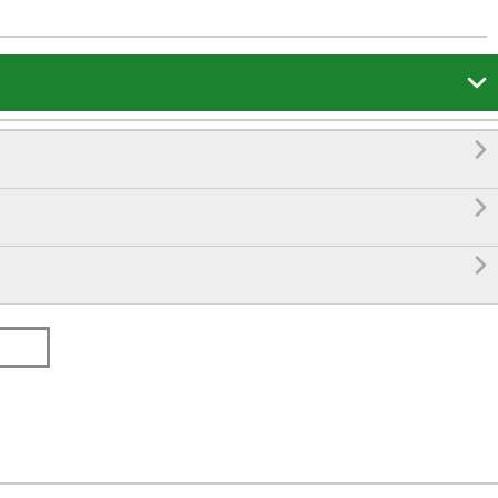



