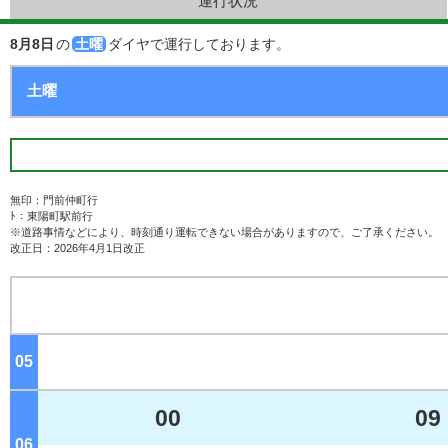
運行状況
8月8日
の
土曜
ダイヤで運行しております。
無印：門前仲町行
ﾄ：東陽町駅前行
※道路事情などにより、時刻通り運転できない場合がありますので、ご了承ください。
改正日：2026年4月1日改正
05
ジ
00
09
06
ジ