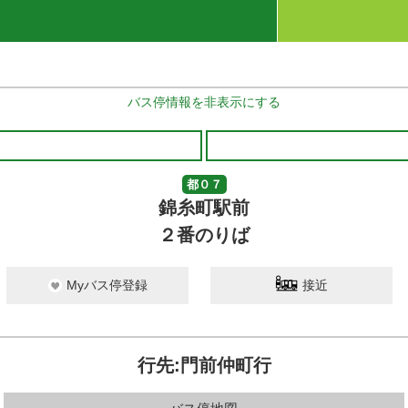
バス停情報を非表示にする
都０７
錦糸町駅前
２番のりば
Myバス停登録
接近
行先:門前仲町行