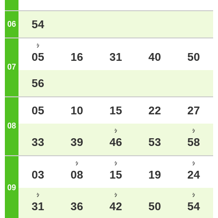
54
06
ジ
ｼ
05
16
31
40
50
07
ジ
56
05
10
15
22
27
08
ジ
ｼ
ｼ
33
39
46
53
58
ｼ
ｼ
ｼ
03
08
15
19
24
09
ジ
ｼ
ｼ
ｼ
31
36
42
50
54