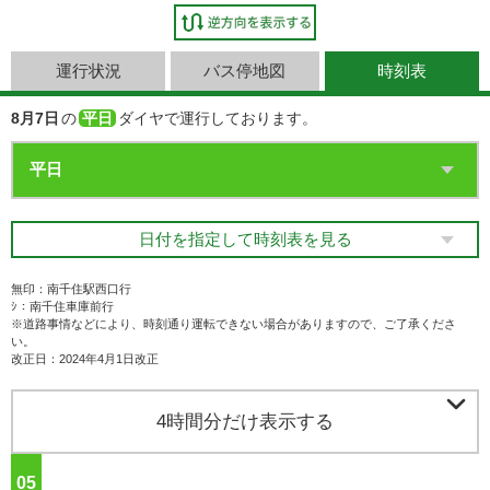
運行状況
バス停地図
時刻表
8月7日
の
平日
ダイヤで運行しております。
日付を指定して時刻表を見る
無印：南千住駅西口行
ｼ：南千住車庫前行
※道路事情などにより、時刻通り運転できない場合がありますので、ご了承くださ
い。
改正日：2024年4月1日改正

4時間分だけ表示する
05
ジ