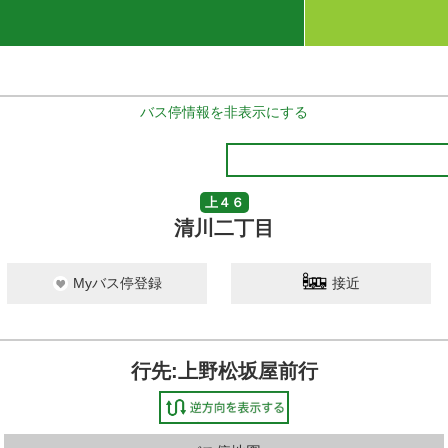
バス停情報を非表示にする
上４６
清川二丁目
Myバス停登録
接近
行先:上野松坂屋前行