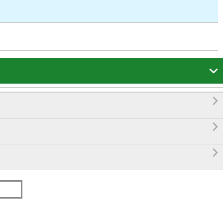



