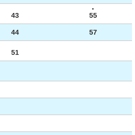
●
43
55
44
57
51