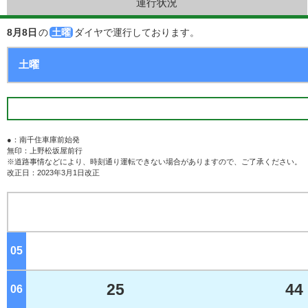
運行状況
8月8日
の
土曜
ダイヤで運行しております。
●：南千住車庫前始発
無印：上野松坂屋前行
※道路事情などにより、時刻通り運転できない場合がありますので、ご了承ください。
改正日：2023年3月1日改正
05
ジ
25
44
06
ジ