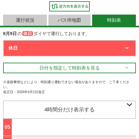
運行状況
バス停地図
時刻表
8月9日
の
休日
ダイヤで運行しております。
日付を指定して時刻表を見る
※道路事情などにより、時刻通り運転できない場合がありますので、ご了承くださ
い。
改正日：2026年4月1日改正

4時間分だけ表示する
05
ジ