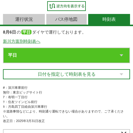
運行状況
バス停地図
時刻表
8月6日
の
平日
ダイヤで運行しております。
新川方面別時刻表へ
日付を指定して時刻表を見る
#：深川車庫前行
無印：東京ビッグサイト行
ｱ：有明一丁目行
ﾂ：住友ツインビル前行
ﾖ：月島四丁目経由深川車庫行
※道路事情などにより、時刻通り運転できない場合がありますので、ご了承くださ
い。
改正日：2025年3月31日改正