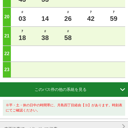
#
#
ｱ
ｱ
20
ジ
03
14
26
42
59
ｱ
#
#
21
ジ
18
38
58
22
ジ
23
ジ

このバス停の他の系統を見る
※平・土・休の日中の時間帯に、月島四丁目経由【ヨ】があります。時刻表
にてご確認ください。
