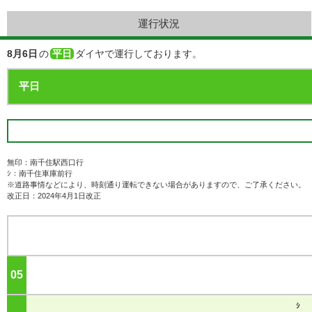
運行状況
8月6日
の
平日
ダイヤで運行しております。
無印：南千住駅西口行
ｼ：南千住車庫前行
※道路事情などにより、時刻通り運転できない場合がありますので、ご了承ください。
改正日：2024年4月1日改正
05
ジ
ｼ