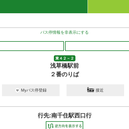
バス停情報を非表示にする
東４２－２
浅草橋駅前
２番のりば
Myバス停登録
接近
行先:南千住駅西口行