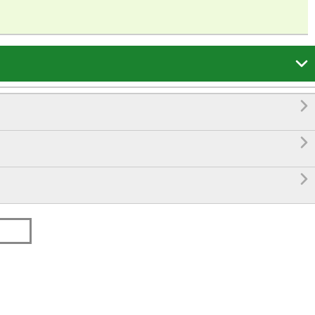



