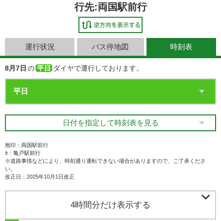
行先:両国駅前行
運行状況
バス停地図
時刻表
8月7日
の
平日
ダイヤで運行しております。
日付を指定して時刻表を見る
無印：両国駅前行
ｶ：亀戸駅前行
※道路事情などにより、時刻通り運転できない場合がありますので、ご了承くださ
い。
改正日：2025年10月1日改正

4時間分だけ表示する