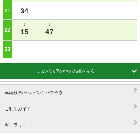
34
21
ジ
ｶ
ｶ
22
ジ
15
47
23
ジ

このバス停の他の系統を見る

車両検索/ラッピングバス検索

ご利用ガイド

ギャラリー