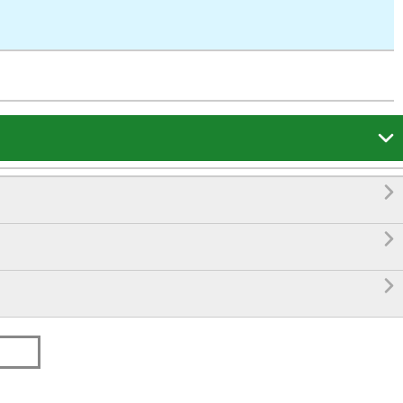



