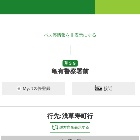
バス停情報を非表示にする
草３９
亀有警察署前
Myバス停登録
接近
行先:浅草寿町行