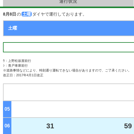
運行状況
8月8日
の
土曜
ダイヤで運行しております。
ｳ：上野松坂屋前行
ｼ：青戸車庫前行
※道路事情などにより、時刻通り運転できない場合がありますので、ご了承ください。
改正日：2017年4月1日改正
05
ジ
31
59
06
ジ