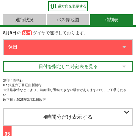
運行状況
バス停地図
時刻表
8月9日
の
休日
ダイヤで運行しております。
日付を指定して時刻表を見る
無印：新橋行
ﾛ：銀座六丁目経由新橋行
※道路事情などにより、時刻通り運転できない場合がありますので、ご了承くださ
い。
改正日：2025年3月31日改正

4時間分だけ表示する
05
ジ