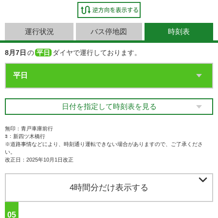
運行状況
バス停地図
時刻表
8月7日
の
平日
ダイヤで運行しております。
日付を指定して時刻表を見る
無印：青戸車庫前行
ﾖ：新四ツ木橋行
※道路事情などにより、時刻通り運転できない場合がありますので、ご了承くださ
い。
改正日：2025年10月1日改正

4時間分だけ表示する
05
ジ