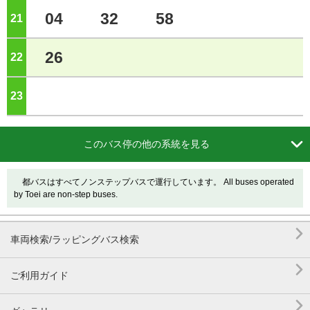
04
32
58
21
ジ
26
22
ジ
23
ジ

このバス停の他の系統を見る
都バスはすべてノンステップバスで運行しています。 All buses operated
by Toei are non-step buses.

車両検索/ラッピングバス検索

ご利用ガイド
