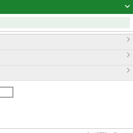



