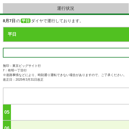
運行状況
8月7日
の
平日
ダイヤで運行しております。
無印：東京ビッグサイト行
ｱ：有明一丁目行
※道路事情などにより、時刻通り運転できない場合がありますので、ご了承ください。
改正日：2025年3月31日改正
05
ジ
06
ジ