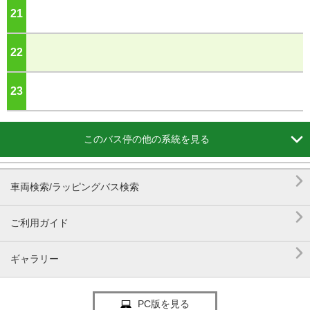
21
ジ
22
ジ
23
ジ

このバス停の他の系統を見る

車両検索/ラッピングバス検索

ご利用ガイド

ギャラリー
PC版を見る