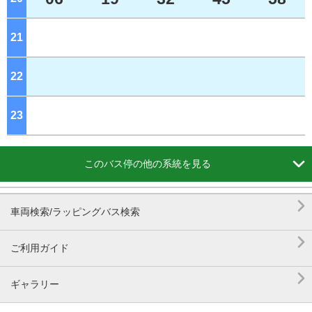
21
ジ
22
ジ
23
ジ

このバス停の他の系統を見る

車両検索/ラッピングバス検索

ご利用ガイド

ギャラリー