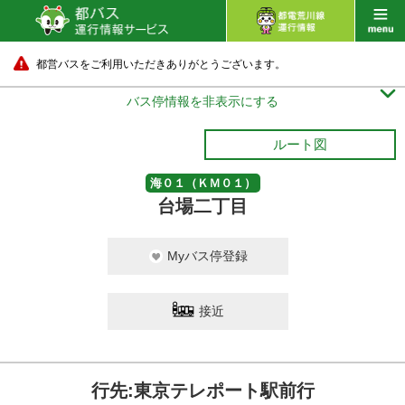
都営バスをご利用いただきありがとうございます。

バス停情報を非表示にする
ルート図
海０１（ＫＭ０１）
台場二丁目
Myバス停登録
接近
行先:東京テレポート駅前行