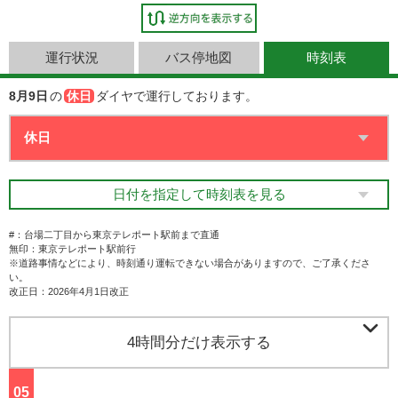
運行状況
バス停地図
時刻表
8月9日
の
休日
ダイヤで運行しております。
日付を指定して時刻表を見る
#：台場二丁目から東京テレポート駅前まで直通
無印：東京テレポート駅前行
※道路事情などにより、時刻通り運転できない場合がありますので、ご了承くださ
い。
改正日：2026年4月1日改正

4時間分だけ表示する
05
ジ