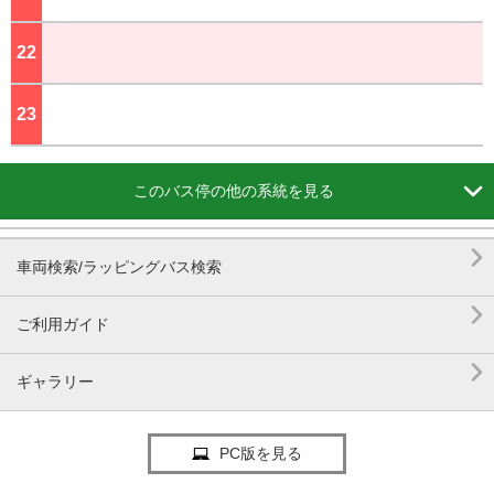
22
ジ
23
ジ

このバス停の他の系統を見る

車両検索/ラッピングバス検索

ご利用ガイド

ギャラリー
PC版を見る