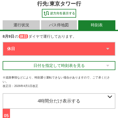
行先:東京タワー行
運行状況
バス停地図
時刻表
8月9日
の
休日
ダイヤで運行しております。
日付を指定して時刻表を見る
※道路事情などにより、時刻通り運転できない場合がありますので、ご了承くださ
い。
改正日：2026年4月1日改正

4時間分だけ表示する
05
ジ