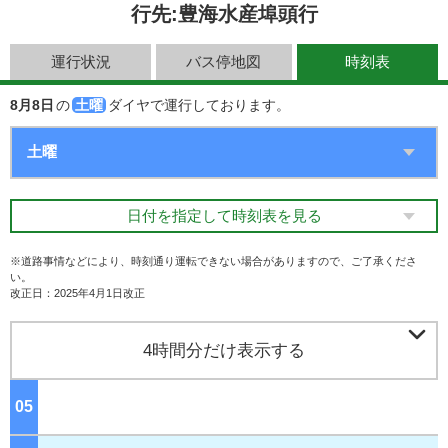
行先:豊海水産埠頭行
運行状況
バス停地図
時刻表
8月8日
の
土曜
ダイヤで運行しております。
日付を指定して時刻表を見る
※道路事情などにより、時刻通り運転できない場合がありますので、ご了承くださ
い。
改正日：2025年4月1日改正

4時間分だけ表示する
05
ジ