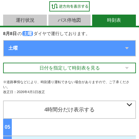
運行状況
バス停地図
時刻表
8月8日
の
土曜
ダイヤで運行しております。
日付を指定して時刻表を見る
※道路事情などにより、時刻通り運転できない場合がありますので、ご了承くださ
い。
改正日：2026年4月1日改正

4時間分だけ表示する
05
ジ