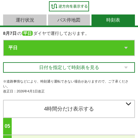
運行状況
バス停地図
時刻表
8月7日
の
平日
ダイヤで運行しております。
日付を指定して時刻表を見る
※道路事情などにより、時刻通り運転できない場合がありますので、ご了承くださ
い。
改正日：2026年4月1日改正

4時間分だけ表示する
05
ジ