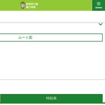

ルート図
時刻表