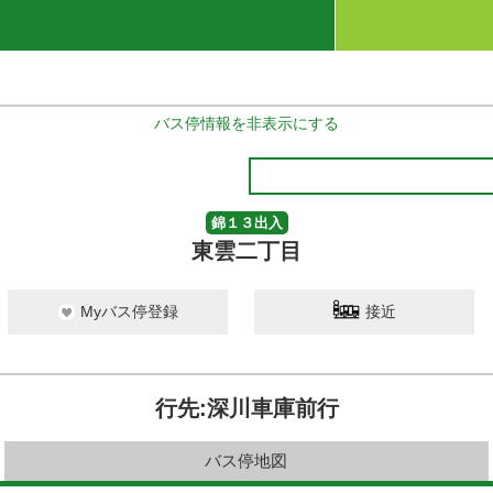
バス停情報を非表示にする
錦１３出入
東雲二丁目
Myバス停登録
接近
行先:深川車庫前行
バス停地図