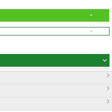



