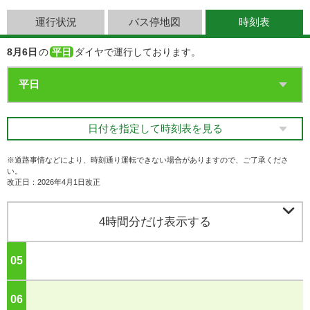
運行状況
バス停地図
時刻表
8月6日
の
平日
ダイヤで運行しております。
日付を指定して時刻表を見る
※道路事情などにより、時刻通り運転できない場合がありますので、ご了承くださ
い。
改正日：2026年4月1日改正

4時間分だけ表示する
05
ジ
06
ジ