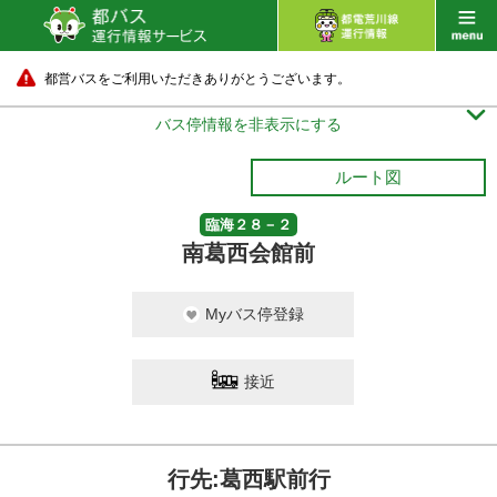
都営バスをご利用いただきありがとうございます。

バス停情報を非表示にする
ルート図
臨海２８－２
南葛西会館前
Myバス停登録
接近
行先:葛西駅前行