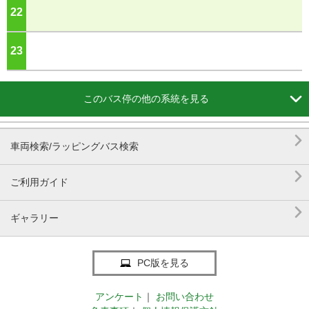
22
ジ
23
ジ

このバス停の他の系統を見る

車両検索/ラッピングバス検索

ご利用ガイド

ギャラリー
PC版を見る
アンケート
｜
お問い合わせ