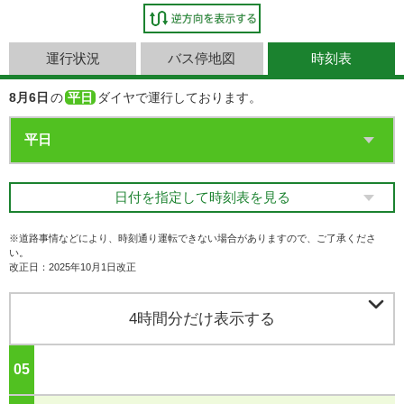
運行状況
バス停地図
時刻表
8月6日
の
平日
ダイヤで運行しております。
日付を指定して時刻表を見る
※道路事情などにより、時刻通り運転できない場合がありますので、ご了承くださ
い。
改正日：2025年10月1日改正

4時間分だけ表示する
05
ジ