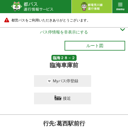
都営バスをご利用いただきありがとうございます。

バス停情報を非表示にする
ルート図
臨海２８－２
臨海車庫前
Myバス停登録
接近
行先:葛西駅前行