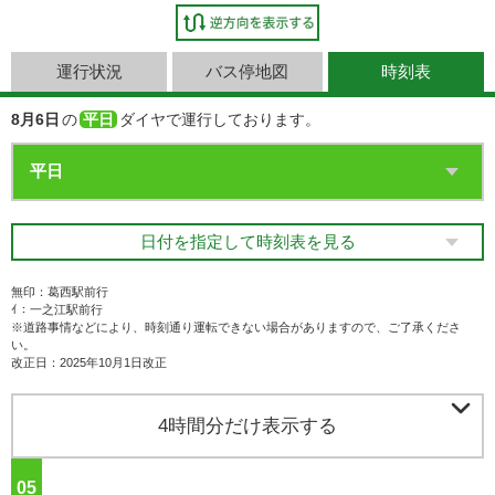
運行状況
バス停地図
時刻表
8月6日
の
平日
ダイヤで運行しております。
日付を指定して時刻表を見る
無印：葛西駅前行
ｲ：一之江駅前行
※道路事情などにより、時刻通り運転できない場合がありますので、ご了承くださ
い。
改正日：2025年10月1日改正

4時間分だけ表示する
05
ジ