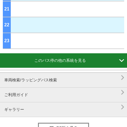
21
ジ
22
ジ
23
ジ

このバス停の他の系統を見る

車両検索/ラッピングバス検索

ご利用ガイド

ギャラリー