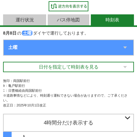
運行状況
バス停地図
時刻表
8月8日
の
土曜
ダイヤで運行しております。
日付を指定して時刻表を見る
無印：両国駅前行
ｶ：亀戸駅前行
ﾆ：日曹橋経由両国駅前行
※道路事情などにより、時刻通り運転できない場合がありますので、ご了承くださ
い。
改正日：2025年10月1日改正

4時間分だけ表示する
ｶ