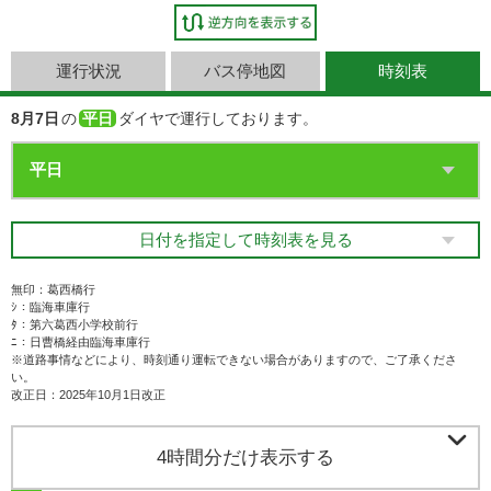
運行状況
バス停地図
時刻表
8月7日
の
平日
ダイヤで運行しております。
日付を指定して時刻表を見る
無印：葛西橋行
ｼ：臨海車庫行
ﾀ：第六葛西小学校前行
ﾆ：日曹橋経由臨海車庫行
※道路事情などにより、時刻通り運転できない場合がありますので、ご了承くださ
い。
改正日：2025年10月1日改正

4時間分だけ表示する