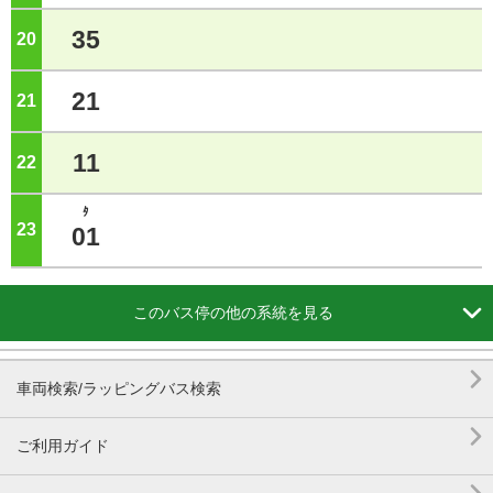
35
20
ジ
21
21
ジ
11
22
ジ
ﾀ
23
ジ
01

このバス停の他の系統を見る

車両検索/ラッピングバス検索

ご利用ガイド