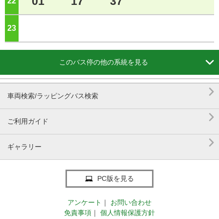
01
17
37
22
ジ
23
ジ

このバス停の他の系統を見る

車両検索/ラッピングバス検索

ご利用ガイド

ギャラリー
PC版を見る
アンケート
｜
お問い合わせ
免責事項
｜
個人情報保護方針