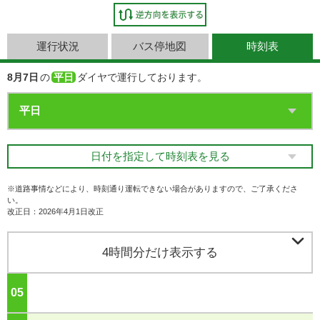
運行状況
バス停地図
時刻表
8月7日
の
平日
ダイヤで運行しております。
日付を指定して時刻表を見る
※道路事情などにより、時刻通り運転できない場合がありますので、ご了承くださ
い。
改正日：2026年4月1日改正

4時間分だけ表示する
05
ジ