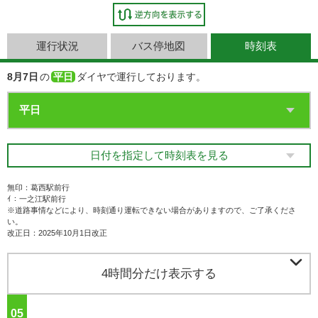
運行状況
バス停地図
時刻表
8月7日
の
平日
ダイヤで運行しております。
日付を指定して時刻表を見る
無印：葛西駅前行
ｲ：一之江駅前行
※道路事情などにより、時刻通り運転できない場合がありますので、ご了承くださ
い。
改正日：2025年10月1日改正

4時間分だけ表示する
05
ジ