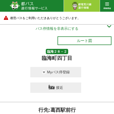
都営バスをご利用いただきありがとうございます。

バス停情報を非表示にする
ルート図
臨海２８－２
臨海町四丁目
Myバス停登録
接近
行先:葛西駅前行