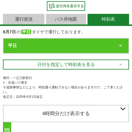
運行状況
バス停地図
時刻表
8月7日
の
平日
ダイヤで運行しております。
日付を指定して時刻表を見る
無印：一之江駅前行
ｹ：京成バス東京
※道路事情などにより、時刻通り運転できない場合がありますので、ご了承くださ
い。
改正日：2025年4月1日改正

4時間分だけ表示する
05
ジ