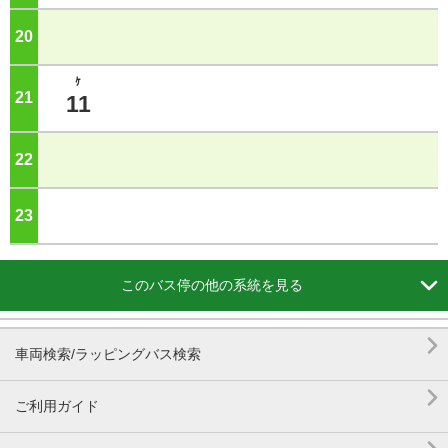
20
ジ
ｹ
21
ジ
11
22
ジ
23
ジ

このバス停の他の系統を見る

車両検索/ラッピングバス検索

ご利用ガイド