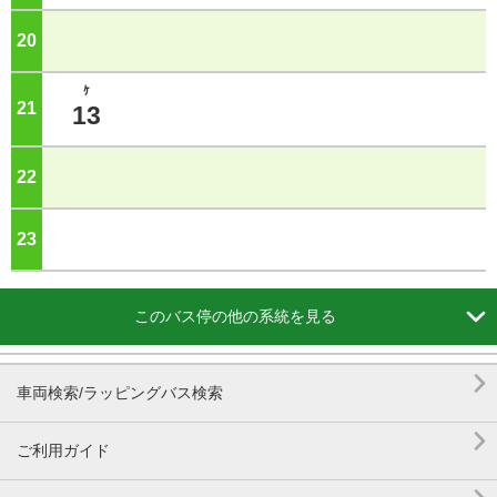
20
ジ
ｹ
21
ジ
13
22
ジ
23
ジ

このバス停の他の系統を見る

車両検索/ラッピングバス検索

ご利用ガイド