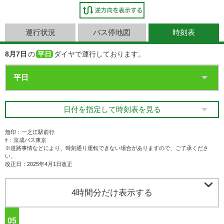
運行状況
バス停地図
時刻表
8月7日
の
平日
ダイヤで運行しております。
日付を指定して時刻表を見る
無印：一之江駅前行
ｹ：京成バス東京
※道路事情などにより、時刻通り運転できない場合がありますので、ご了承くださ
い。
改正日：2025年4月1日改正

4時間分だけ表示する
05
ジ