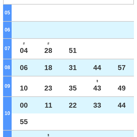
05
ジ
06
ジ
#
#
07
ジ
04
28
51
06
18
31
44
57
08
ジ
ﾖ
09
ジ
10
23
35
43
49
00
11
22
33
44
10
ジ
55
ﾖ