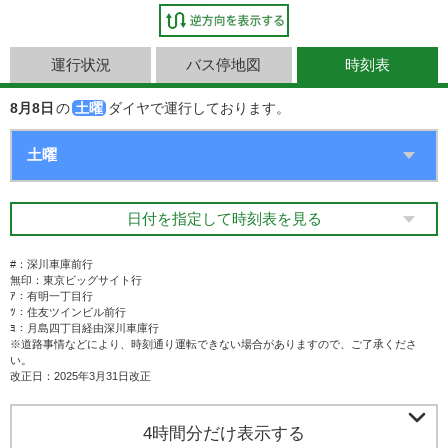
運行状況
バス停地図
時刻表
8月8日
の
土曜
ダイヤで運行しております。
日付を指定して時刻表を見る
#：深川車庫前行
無印：東京ビッグサイト行
ｱ：有明一丁目行
ﾂ：住友ツインビル前行
ﾖ：月島四丁目経由深川車庫行
※道路事情などにより、時刻通り運転できない場合がありますので、ご了承くださ
い。
改正日：2025年3月31日改正

4時間分だけ表示する