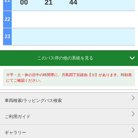
21
ジ
00
21
44
22
ジ
23
ジ

このバス停の他の系統を見る
※平・土・休の日中の時間帯に、月島四丁目経由【ヨ】があります。時刻表
にてご確認ください。

車両検索/ラッピングバス検索

ご利用ガイド

ギャラリー