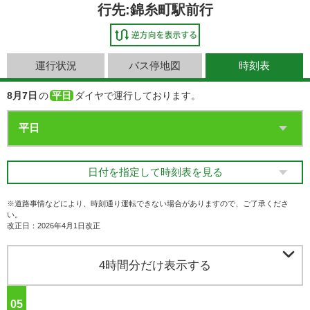
行先:錦糸町駅前行
運行状況
バス停地図
時刻表
8月7日
の
平日
ダイヤで運行しております。
日付を指定して時刻表を見る
※道路事情などにより、時刻通り運転できない場合がありますので、ご了承くださ
い。
改正日：2026年4月1日改正

4時間分だけ表示する
05
ジ