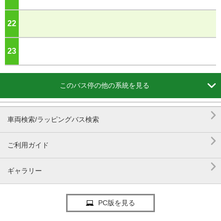
22
ジ
23
ジ

このバス停の他の系統を見る

車両検索/ラッピングバス検索

ご利用ガイド

ギャラリー
PC版を見る