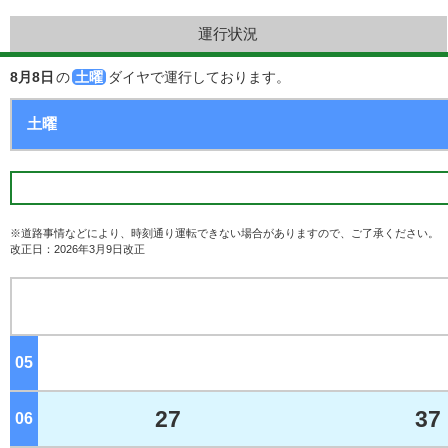
運行状況
8月8日
の
土曜
ダイヤで運行しております。
※道路事情などにより、時刻通り運転できない場合がありますので、ご了承ください。
改正日：2026年3月9日改正
05
ジ
27
37
06
ジ