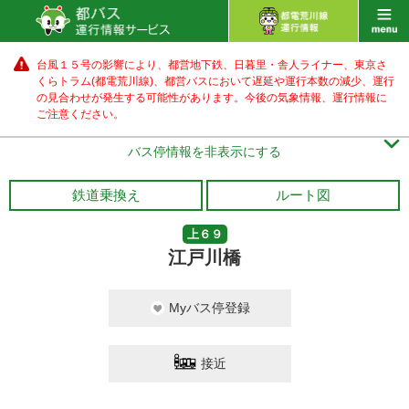
台風１５号の影響により、都営地下鉄、日暮里・舎人ライナー、東京さ
くらトラム(都電荒川線)、都営バス
において遅延や運行本数の減少、運行
の見合わせが発生する可能性があります。
今後の気象情報、運行情報に
ご注意ください。

バス停情報を非表示にする
鉄道乗換え
ルート図
上６９
江戸川橋
Myバス停登録
接近