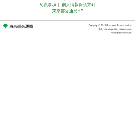
免責事項
｜
個人情報保護方針
東京都交通局HP
Copyright© 2015 Bureau of Transportation.
Tokyo Metropolitan Government.
All Rights Reserved.