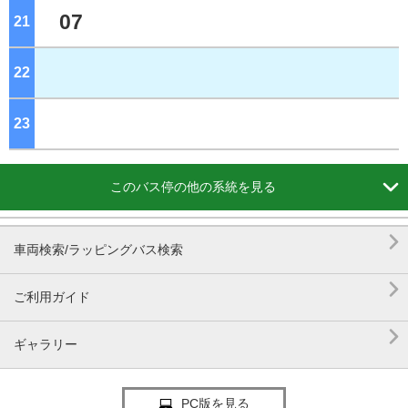
07
21
ジ
22
ジ
23
ジ

このバス停の他の系統を見る

車両検索/ラッピングバス検索

ご利用ガイド

ギャラリー
PC版を見る