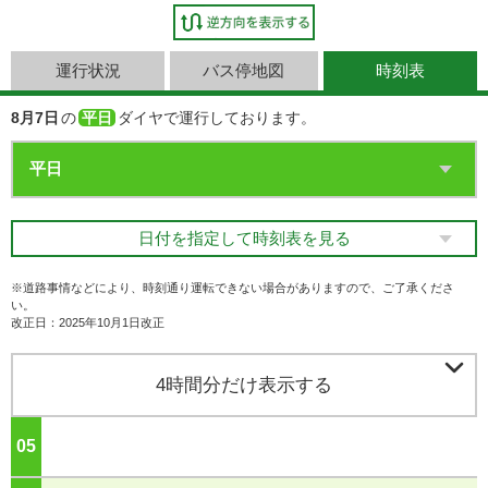
運行状況
バス停地図
時刻表
8月7日
の
平日
ダイヤで運行しております。
日付を指定して時刻表を見る
※道路事情などにより、時刻通り運転できない場合がありますので、ご了承くださ
い。
改正日：2025年10月1日改正

4時間分だけ表示する
05
ジ