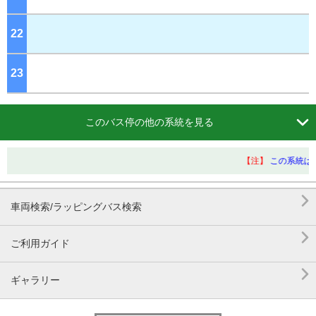
22
ジ
23
ジ

このバス停の他の系統を見る
【注】
この系統は

車両検索/ラッピングバス検索

ご利用ガイド

ギャラリー