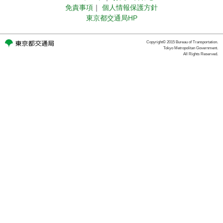
免責事項
｜
個人情報保護方針
東京都交通局HP
Copyright© 2015 Bureau of Transportation.
Tokyo Metropolitan Government.
All Rights Reserved.