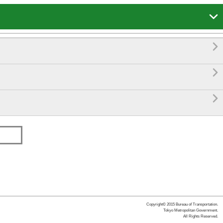




Copyright© 2015 Bureau of Transportation.
Tokyo Metropolitan Government.
All Rights Reserved.