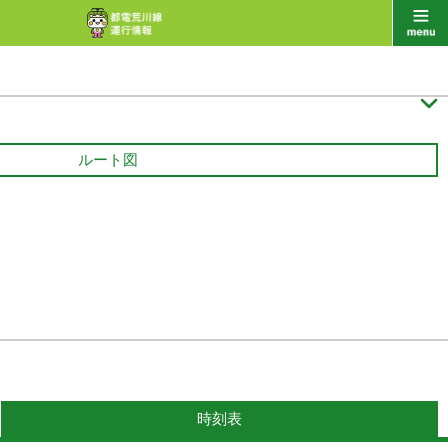

ルート図
時刻表