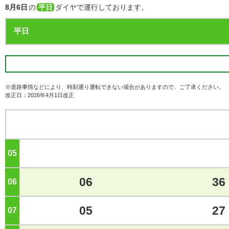
8月6日
の
平日
ダイヤで運行しております。
※道路事情などにより、時刻通り運転できない場合がありますので、ご了承ください。
改正日：2026年4月1日改正
05
ジ
06
36
06
ジ
05
27
07
ジ