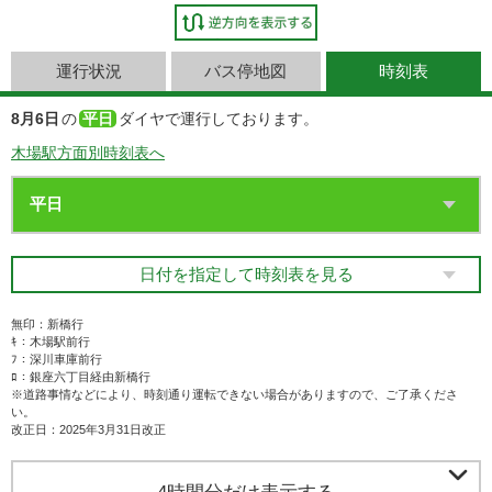
運行状況
バス停地図
時刻表
8月6日
の
平日
ダイヤで運行しております。
木場駅方面別時刻表へ
日付を指定して時刻表を見る
無印：新橋行
ｷ：木場駅前行
ﾌ：深川車庫前行
ﾛ：銀座六丁目経由新橋行
※道路事情などにより、時刻通り運転できない場合がありますので、ご了承くださ
い。
改正日：2025年3月31日改正
