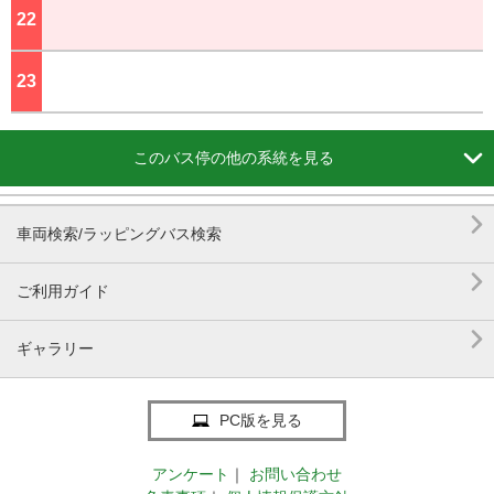
22
ジ
23
ジ

このバス停の他の系統を見る

車両検索/ラッピングバス検索

ご利用ガイド

ギャラリー
PC版を見る
アンケート
｜
お問い合わせ