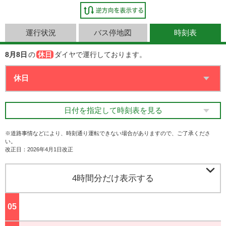
運行状況
バス停地図
時刻表
8月8日
の
休日
ダイヤで運行しております。
日付を指定して時刻表を見る
※道路事情などにより、時刻通り運転できない場合がありますので、ご了承くださ
い。
改正日：2026年4月1日改正

4時間分だけ表示する
05
ジ