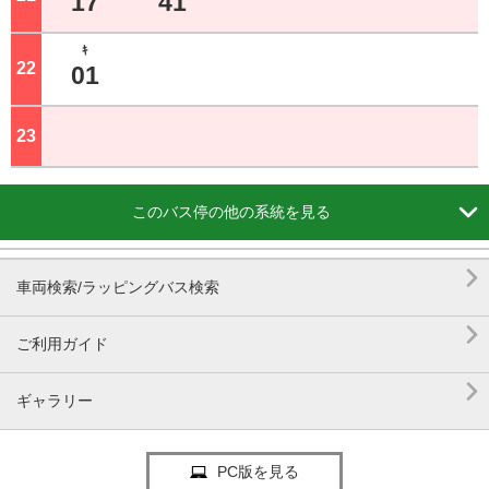
17
41
ｷ
22
ジ
01
23
ジ

このバス停の他の系統を見る

車両検索/ラッピングバス検索

ご利用ガイド

ギャラリー
PC版を見る