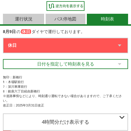
運行状況
バス停地図
時刻表
8月9日
の
休日
ダイヤで運行しております。
日付を指定して時刻表を見る
無印：新橋行
ｷ：木場駅前行
ﾌ：深川車庫前行
ﾛ：銀座六丁目経由新橋行
※道路事情などにより、時刻通り運転できない場合がありますので、ご了承くださ
い。
改正日：2025年3月31日改正

4時間分だけ表示する