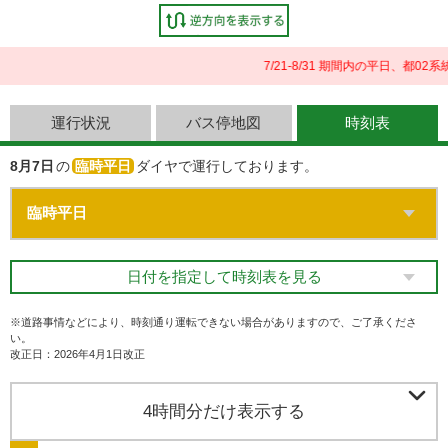
7/21-8/31 期間内の平日、都
運行状況
バス停地図
時刻表
8月7日
の
臨時平日
ダイヤで運行しております。
日付を指定して時刻表を見る
※道路事情などにより、時刻通り運転できない場合がありますので、ご了承くださ
い。
改正日：2026年4月1日改正

4時間分だけ表示する