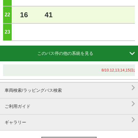
16
41
22
ジ
23
ジ

このバス停の他の系統を見る
8/10.12,13,1

車両検索/ラッピングバス検索

ご利用ガイド

ギャラリー