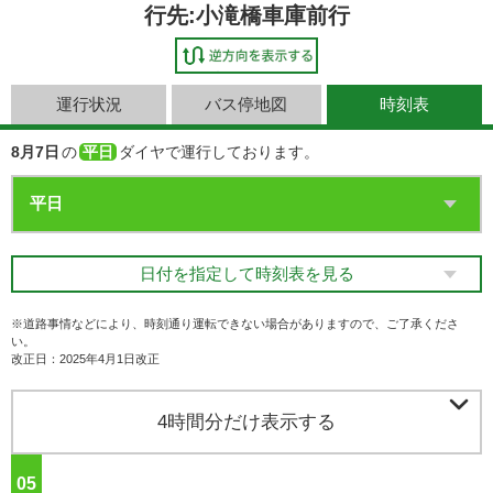
行先:小滝橋車庫前行
運行状況
バス停地図
時刻表
8月7日
の
平日
ダイヤで運行しております。
日付を指定して時刻表を見る
※道路事情などにより、時刻通り運転できない場合がありますので、ご了承くださ
い。
改正日：2025年4月1日改正

4時間分だけ表示する
05
ジ