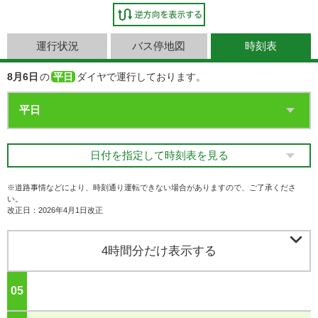
運行状況
バス停地図
時刻表
8月6日
の
平日
ダイヤで運行しております。
日付を指定して時刻表を見る
※道路事情などにより、時刻通り運転できない場合がありますので、ご了承くださ
い。
改正日：2026年4月1日改正

4時間分だけ表示する
05
ジ