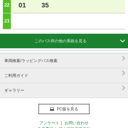
01
35
22
ジ
23
ジ

このバス停の他の系統を見る

車両検索/ラッピングバス検索

ご利用ガイド

ギャラリー
PC版を見る
アンケート
｜
お問い合わせ