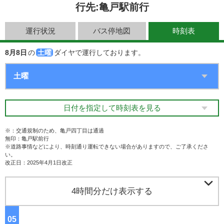
行先:亀戸駅前行
運行状況
バス停地図
時刻表
8月8日
の
土曜
ダイヤで運行しております。
日付を指定して時刻表を見る
※：交通規制のため、亀戸四丁目は通過
無印：亀戸駅前行
※道路事情などにより、時刻通り運転できない場合がありますので、ご了承くださ
い。
改正日：2025年4月1日改正

4時間分だけ表示する
05
ジ