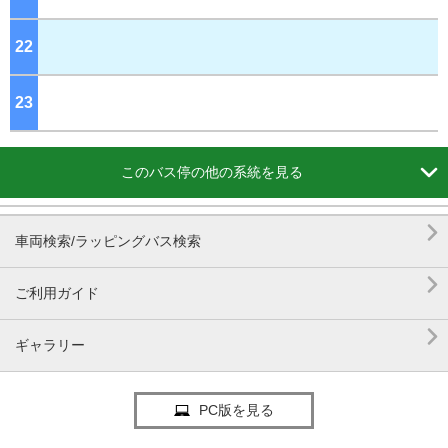
22
ジ
23
ジ

このバス停の他の系統を見る

車両検索/ラッピングバス検索

ご利用ガイド

ギャラリー
PC版を見る