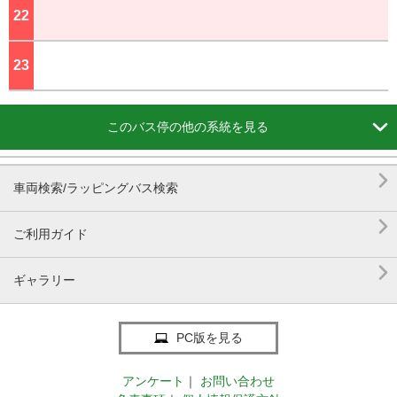
22
ジ
23
ジ

このバス停の他の系統を見る

車両検索/ラッピングバス検索

ご利用ガイド

ギャラリー
PC版を見る
アンケート
｜
お問い合わせ