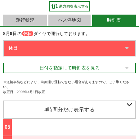
運行状況
バス停地図
時刻表
8月9日
の
休日
ダイヤで運行しております。
日付を指定して時刻表を見る
※道路事情などにより、時刻通り運転できない場合がありますので、ご了承くださ
い。
改正日：2026年4月1日改正

4時間分だけ表示する
05
ジ