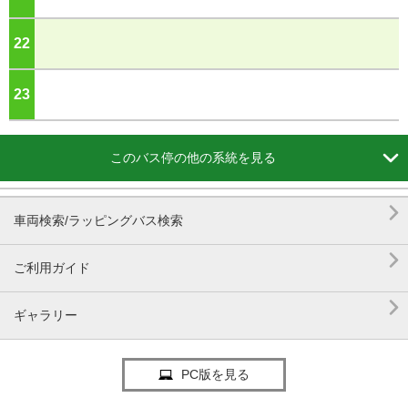
22
ジ
23
ジ

このバス停の他の系統を見る

車両検索/ラッピングバス検索

ご利用ガイド

ギャラリー
PC版を見る