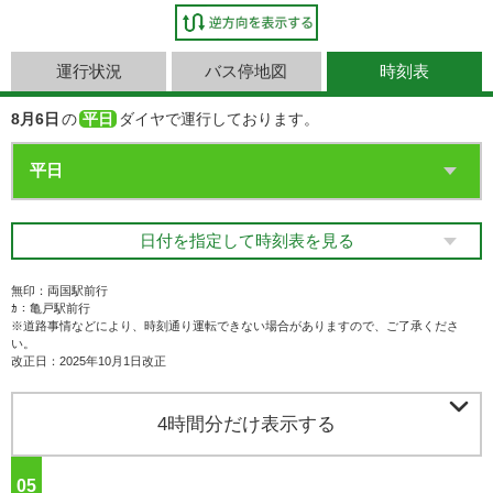
運行状況
バス停地図
時刻表
8月6日
の
平日
ダイヤで運行しております。
日付を指定して時刻表を見る
無印：両国駅前行
ｶ：亀戸駅前行
※道路事情などにより、時刻通り運転できない場合がありますので、ご了承くださ
い。
改正日：2025年10月1日改正

4時間分だけ表示する
05
ジ