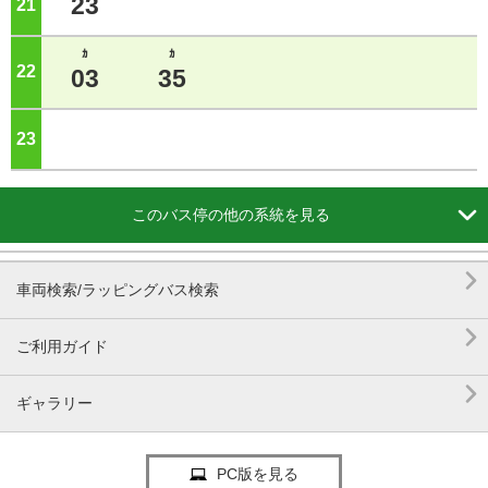
23
21
ジ
ｶ
ｶ
22
ジ
03
35
23
ジ

このバス停の他の系統を見る

車両検索/ラッピングバス検索

ご利用ガイド

ギャラリー
PC版を見る