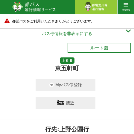
都営バスをご利用いただきありがとうございます。

バス停情報を非表示にする
ルート図
上６９
東五軒町
Myバス停登録
接近
行先:上野公園行