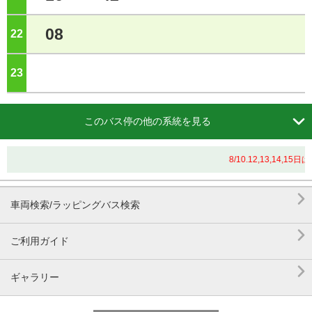
08
22
ジ
23
ジ

このバス停の他の系統を見る
8/10.12,13,1

車両検索/ラッピングバス検索

ご利用ガイド

ギャラリー