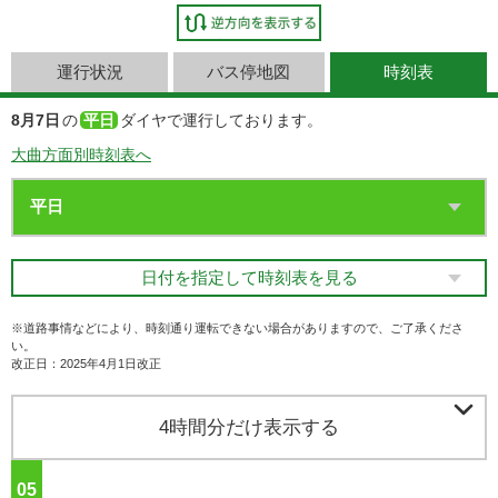
運行状況
バス停地図
時刻表
8月7日
の
平日
ダイヤで運行しております。
大曲方面別時刻表へ
日付を指定して時刻表を見る
※道路事情などにより、時刻通り運転できない場合がありますので、ご了承くださ
い。
改正日：2025年4月1日改正

4時間分だけ表示する
05
ジ